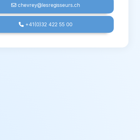
chevrey@lesregisseurs.ch
+41(0)32 422 55 00